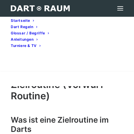
Startseite
Dart Regeln
Zielroutine (Vorwurf Routine) – Darts-Begriff
Glossar / Begriffe
erklärt
Anleitungen
Turniere & TV
Home
Darts-Glossar (A–Z): Begriffe & Bedeutung
Zielroutine (Vorwurf Routine) – Darts-Begriff erklärt
Search
Zielroutine (Vorwurf
Routine)
Was ist eine Zielroutine im
Darts