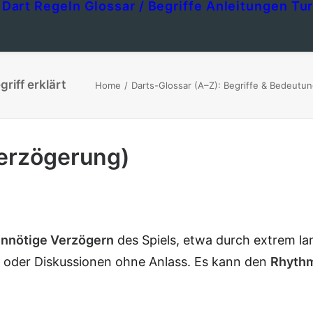
Dart Regeln
Glossar / Begriffe
Anleitungen
Tur
riff erklärt
Home
Darts-Glossar (A–Z): Begriffe & Bedeutu
tverzögerung)
nnötige Verzögern
des Spiels, etwa durch extrem l
 oder Diskussionen ohne Anlass. Es kann den
Rhyth