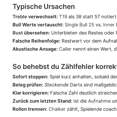
Typische Ursachen
Treble
verwechselt:
T19
als 38 statt 57 notiert
Bull Werte vertauscht:
Single Bull
25
vs.
Inner 
Bust
übersehen:
Unterbieten des Restes oder
Falsche Reihenfolge:
Restwert vor dem Aufnahm
Akustische Ansage:
Caller
nennt einen Wert, d
So behebst du Zählfehler korrek
Sofort stoppen:
Spiel kurz anhalten, sobald der 
Beleg prüfen:
Steckende
Darts sind maßgeblic
Klar korrigieren:
Falsche Zahl deutlich streich
Zurück zum letzten Stand:
Ist die
Aufnahme
un
Rollen trennen:
Chalker
zählt, Spielende coache