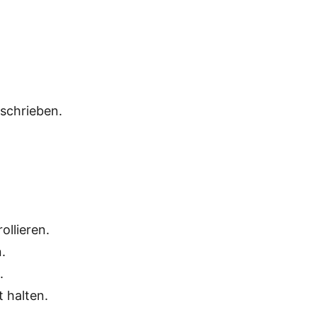
schrieben.
ollieren.
.
.
t halten.