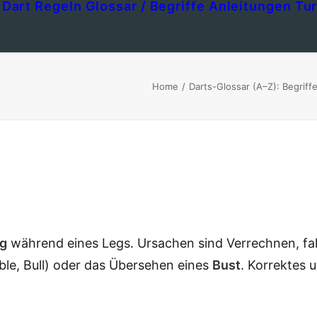
Dart Regeln
Glossar / Begriffe
Anleitungen
Tur
Home
Darts-Glossar (A–Z): Begrif
ng
während eines Legs. Ursachen sind Verrechnen, fa
ble, Bull) oder das Übersehen eines
Bust
. Korrektes 