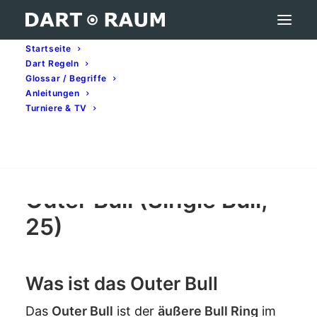
Startseite
Dart Regeln
Outer Bull (Single Bull, 25) – Darts-Begriff
Glossar / Begriffe
erklärt
Anleitungen
Turniere & TV
Home
Darts-Glossar (A–Z): Begriffe & Bedeutung
Outer Bull (Single Bull, 25) – Darts-Begriff erklärt
Search
Outer Bull (Single Bull,
25)
Was ist das Outer Bull
Das
Outer Bull
ist der
äußere Bull Ring
im