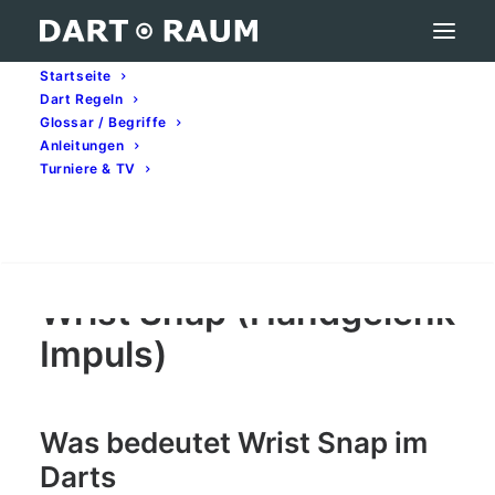
Startseite
Dart Regeln
Wrist Snap (Handgelenk Impuls) – Darts-
Glossar / Begriffe
Begriff erklärt
Anleitungen
Turniere & TV
Home
Darts-Glossar (A–Z): Begriffe & Bedeutung
Wrist Snap (Handgelenk Impuls) – Darts-Begriff erklärt
Search
Wrist Snap (Handgelenk
Impuls)
Was bedeutet Wrist Snap im
Darts