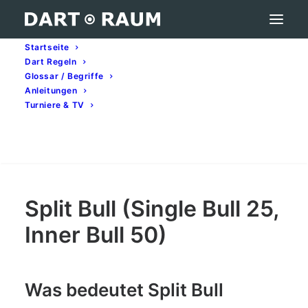
Startseite
Dart Regeln
Split Bull (Single Bull 25, Inner Bull 50) – Darts-
Glossar / Begriffe
Begriff erklärt
Anleitungen
Turniere & TV
Home
Darts-Glossar (A–Z): Begriffe & Bedeutung
Split Bull (Single Bull 25, Inner Bull 50) – Darts-Begriff
erklärt
Search
Split Bull (Single Bull 25,
Inner Bull 50)
Was bedeutet Split Bull