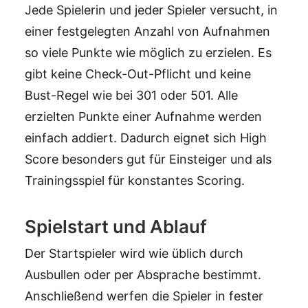
Jede Spielerin und jeder Spieler versucht, in
einer festgelegten Anzahl von Aufnahmen
so viele Punkte wie möglich zu erzielen. Es
gibt keine Check-Out-Pflicht und keine
Bust-Regel wie bei 301 oder 501. Alle
erzielten Punkte einer Aufnahme werden
einfach addiert. Dadurch eignet sich High
Score besonders gut für Einsteiger und als
Trainingsspiel für konstantes Scoring.
Spielstart und Ablauf
Der Startspieler wird wie üblich durch
Ausbullen oder per Absprache bestimmt.
Anschließend werfen die Spieler in fester