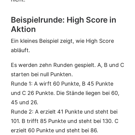
Beispielrunde: High Score in
Aktion
Ein kleines Beispiel zeigt, wie High Score
abläuft.
Es werden zehn Runden gespielt. A, B und C
starten bei null Punkten.
Runde 1: A wirft 60 Punkte, B 45 Punkte
und C 26 Punkte. Die Stände liegen bei 60,
45 und 26.
Runde 2: A erzielt 41 Punkte und steht bei
101. B trifft 85 Punkte und steht bei 130. C
erzielt 60 Punkte und steht bei 86.