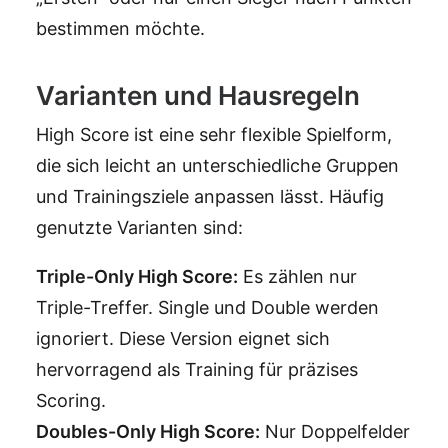
bestimmen möchte.
Varianten und Hausregeln
High Score ist eine sehr flexible Spielform,
die sich leicht an unterschiedliche Gruppen
und Trainingsziele anpassen lässt. Häufig
genutzte Varianten sind:
Triple-Only High Score:
Es zählen nur
Triple-Treffer. Single und Double werden
ignoriert. Diese Version eignet sich
hervorragend als Training für präzises
Scoring.
Doubles-Only High Score:
Nur Doppelfelder