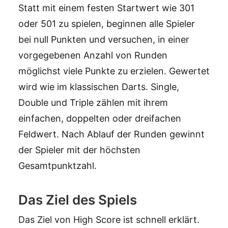
Statt mit einem festen Startwert wie 301
oder 501 zu spielen, beginnen alle Spieler
bei null Punkten und versuchen, in einer
vorgegebenen Anzahl von Runden
möglichst viele Punkte zu erzielen. Gewertet
wird wie im klassischen Darts. Single,
Double und Triple zählen mit ihrem
einfachen, doppelten oder dreifachen
Feldwert. Nach Ablauf der Runden gewinnt
der Spieler mit der höchsten
Gesamtpunktzahl.
Das Ziel des Spiels
Das Ziel von High Score ist schnell erklärt.