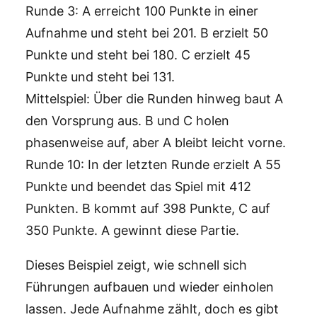
Runde 3: A erreicht 100 Punkte in einer
Aufnahme und steht bei 201. B erzielt 50
Punkte und steht bei 180. C erzielt 45
Punkte und steht bei 131.
Mittelspiel: Über die Runden hinweg baut A
den Vorsprung aus. B und C holen
phasenweise auf, aber A bleibt leicht vorne.
Runde 10: In der letzten Runde erzielt A 55
Punkte und beendet das Spiel mit 412
Punkten. B kommt auf 398 Punkte, C auf
350 Punkte. A gewinnt diese Partie.
Dieses Beispiel zeigt, wie schnell sich
Führungen aufbauen und wieder einholen
lassen. Jede Aufnahme zählt, doch es gibt