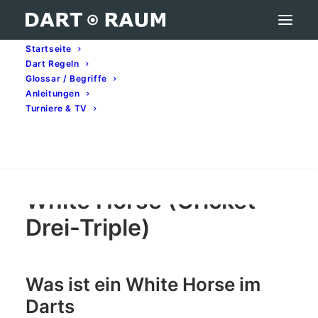
Startseite
Dart Regeln
White Horse (Cricket Drei-Triple) – Darts-
Glossar / Begriffe
Begriff erklärt
Anleitungen
Turniere & TV
Home
Darts-Glossar (A–Z): Begriffe & Bedeutung
White Horse (Cricket Drei-Triple) – Darts-Begriff erklärt
Search
White Horse (Cricket
Drei-Triple)
Was ist ein White Horse im
Darts