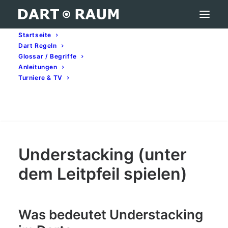
Startseite
Dart Regeln
Understacking (unter dem Leitpfeil spielen) –
Glossar / Begriffe
Darts-Begriff erklärt
Anleitungen
Turniere & TV
Home
Darts-Glossar (A–Z): Begriffe & Bedeutung
Understacking (unter dem Leitpfeil spielen) – Darts-
Begriff erklärt
Search
Understacking (unter
dem Leitpfeil spielen)
Was bedeutet Understacking