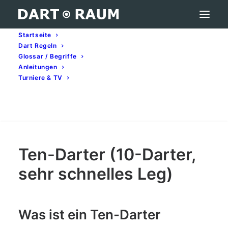
Startseite
Dart Regeln
Ten-Darter (10-Darter, sehr schnelles Leg) –
Glossar / Begriffe
Darts-Begriff erklärt
Anleitungen
Turniere & TV
Home
Darts-Glossar (A–Z): Begriffe & Bedeutung
Ten-Darter (10-Darter, sehr schnelles Leg) – Darts-
Begriff erklärt
Search
Ten-Darter (10-Darter,
sehr schnelles Leg)
Was ist ein Ten-Darter