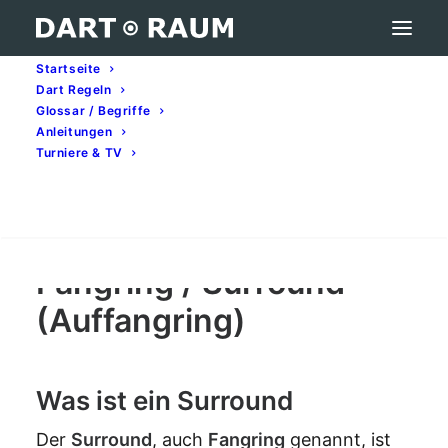
Startseite
Dart Regeln
Fangring / Surround (Auffangring) – Darts-
Glossar / Begriffe
Begriff erklärt
Anleitungen
Turniere & TV
Home
Darts-Glossar (A–Z): Begriffe & Bedeutung
Fangring / Surround (Auffangring) – Darts-Begriff erklärt
Search
Fangring / Surround
(Auffangring)
Was ist ein Surround
Der
Surround
, auch
Fangring
genannt, ist