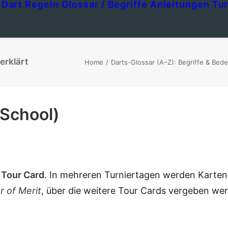
Dart Regeln
Glossar / Begriffe
Anleitungen
Tur
erklärt
Home
Darts-Glossar (A–Z): Begriffe & Bed
 School)
r
Tour Card
. In mehreren Turniertagen werden Karten
r of Merit
, über die weitere Tour Cards vergeben we