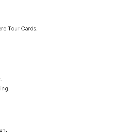
ere Tour Cards.
.
ing.
en.