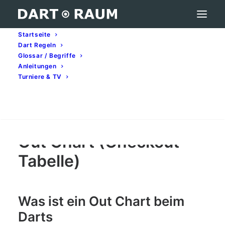
Startseite
Dart Regeln
Out Chart (Checkout Tabelle) – Darts-Begriff
Glossar / Begriffe
erklärt
Anleitungen
Turniere & TV
Home
Darts-Glossar (A–Z): Begriffe & Bedeutung
Out Chart (Checkout Tabelle) – Darts-Begriff erklärt
Search
Out Chart (Checkout
Tabelle)
Was ist ein Out Chart beim
Darts