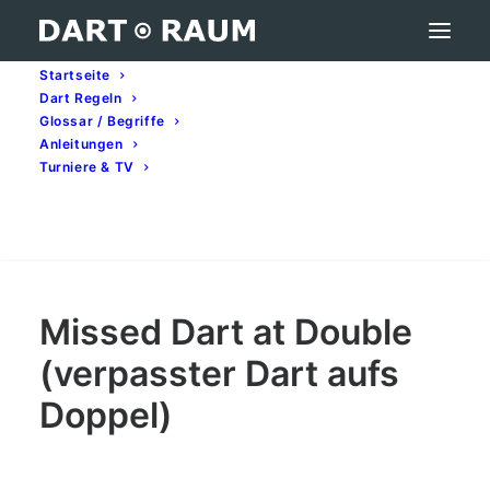
Startseite
Dart Regeln
Missed Dart at Double (verpasster Dart aufs
Glossar / Begriffe
Doppel) – Darts-Begriff erklärt
Anleitungen
Turniere & TV
Home
Darts-Glossar (A–Z): Begriffe & Bedeutung
Missed Dart at Double (verpasster Dart aufs Doppel) –
Darts-Begriff erklärt
Search
Missed Dart at Double
(verpasster Dart aufs
Doppel)