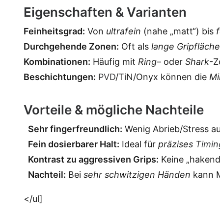
Eigenschaften & Varianten
Feinheitsgrad:
Von
ultrafein
(nahe „matt“) bis
f
Durchgehende Zonen:
Oft als
lange Gripfläche
Kombinationen:
Häufig mit
Ring
– oder
Shark
-Z
Beschichtungen:
PVD
/TiN/Onyx können die
Mi
Vorteile & mögliche Nachteile
Sehr fingerfreundlich:
Wenig Abrieb/Stress au
Fein dosierbarer Halt:
Ideal für
präzises
Timin
Kontrast zu aggressiven Grips:
Keine „hakend
Nachteil:
Bei
sehr schwitzigen Händen
kann M
</ul]