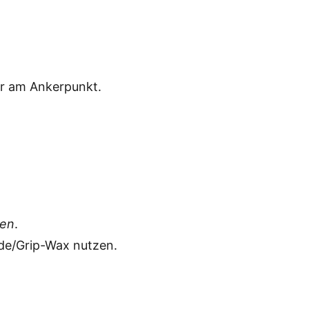
ur am Ankerpunkt.
sen
.
ide/Grip-Wax nutzen.