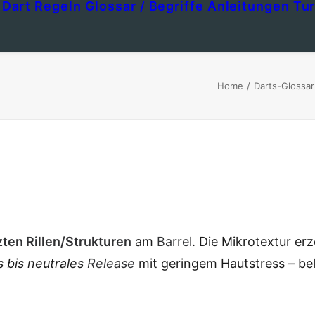
Dart Regeln
Glossar / Begriffe
Anleitungen
Tur
Home
Darts-Glossar
zten Rillen/Strukturen
am
Barrel
. Die Mikrotextur er
s bis neutrales
Release
mit geringem Hautstress – beli