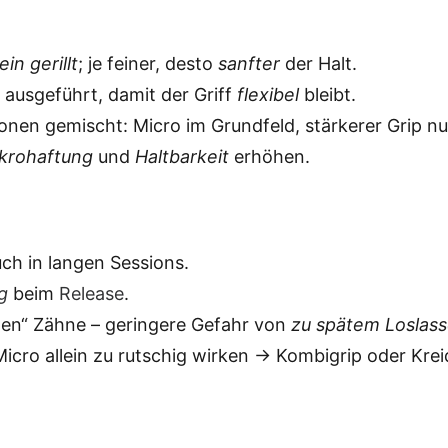
ein gerillt
; je feiner, desto
sanfter
der Halt.
ausgeführt, damit der Griff
flexibel
bleibt.
onen gemischt: Micro im Grundfeld, stärkerer Grip n
krohaftung
und
Haltbarkeit
erhöhen.
ch in langen Sessions.
g
beim
Release
.
en“ Zähne – geringere Gefahr von
zu spätem Loslas
icro allein zu rutschig wirken → Kombigrip oder Kre