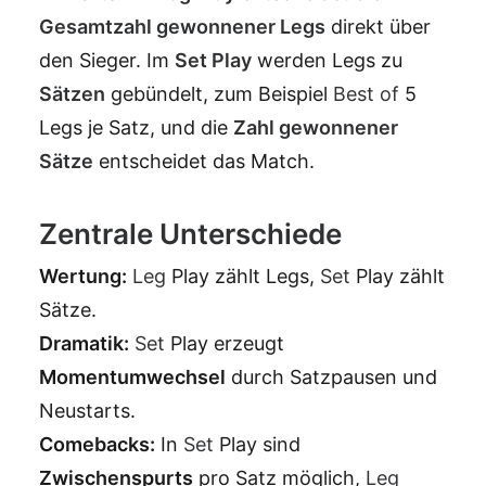
Gesamtzahl gewonnener Legs
direkt über
den Sieger. Im
Set
Play
werden Legs zu
Sätzen
gebündelt, zum Beispiel
Best of
5
Legs je Satz, und die
Zahl gewonnener
Sätze
entscheidet das Match.
Zentrale Unterschiede
Wertung:
Leg
Play zählt Legs,
Set
Play zählt
Sätze.
Dramatik:
Set
Play erzeugt
Momentumwechsel
durch Satzpausen und
Neustarts.
Comebacks:
In
Set
Play sind
Zwischenspurts
pro Satz möglich,
Leg