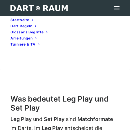
Startseite
Dart Regeln
Leg Play vs. Set Play – Darts-Begriff erklärt
Glossar / Begriffe
Anleitungen
Home
Darts-Glossar (A–Z): Begriffe & Bedeutung
Turniere & TV
Leg Play vs. Set Play – Darts-Begriff erklärt
Search
Leg Play vs. Set Play
Was bedeutet Leg Play und
Set Play
Leg
Play
und
Set
Play
sind
Matchformate
im Darts. Im
Leg
Play
entscheidet die