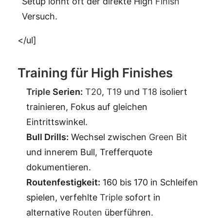
Setup lohnt oft der direkte High
Finish
Versuch.
</ul]
Training für High Finishes
Triple
Serien:
T20
,
T19
und
T18
isoliert
trainieren, Fokus auf gleichen
Eintrittswinkel.
Bull Drills:
Wechsel zwischen
Green Bit
und innerem Bull, Trefferquote
dokumentieren.
Routenfestigkeit:
160 bis 170 in Schleifen
spielen, verfehlte
Triple
sofort in
alternative
Routen
überführen.