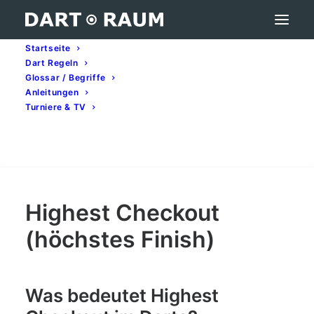
Startseite
Dart Regeln
Highest Checkout (höchstes Finish) – Darts-
Glossar / Begriffe
Begriff erklärt
Anleitungen
Turniere & TV
Home
Darts-Glossar (A–Z): Begriffe & Bedeutung
Highest Checkout (höchstes Finish) – Darts-Begriff
erklärt
Search
Highest Checkout
(höchstes Finish)
Was bedeutet Highest