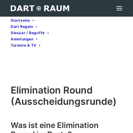
Startseite
Dart Regeln
Elimination Round (Ausscheidungsrunde) –
Glossar / Begriffe
Darts-Begriff erklärt
Anleitungen
Turniere & TV
Home
Darts-Glossar (A–Z): Begriffe & Bedeutung
Elimination Round (Ausscheidungsrunde) – Darts-Begriff
erklärt
Search
Elimination Round
(Ausscheidungsrunde)
Was ist eine Elimination