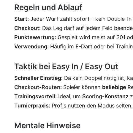
Regeln und Ablauf
Start:
Jeder Wurf zählt sofort – kein
Double-In
Checkout
:
Das
Leg
darf auf jedem
Feld
beendet
Punktewertung:
Gespielt wird meist auf 301 o
Verwendung:
Häufig im
E-Dart
oder bei Traini
Taktik bei Easy In / Easy Out
Schneller Einstieg:
Da kein
Doppel
nötig ist, 
Checkout
-
Routen
:
Spieler können
beliebige
R
Trainingsvorteil:
Ideal, um
Scoring
-Konstanz
z
Turnierpraxis:
Profis nutzen den Modus selten,
Mentale Hinweise