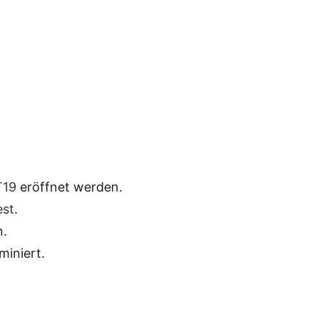
T19
eröffnet werden.
est
.
n.
miniert.