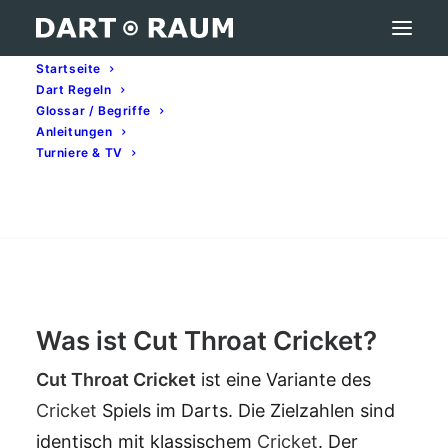
Startseite
Dart Regeln
Cut Throat Cricket – Darts-Begriff erklärt
Glossar / Begriffe
Anleitungen
Home
Darts-Glossar (A–Z): Begriffe & Bedeutung
Turniere & TV
Cut Throat Cricket – Darts-Begriff erklärt
Search
Cut Throat Cricket
Was ist Cut Throat Cricket?
Cut Throat
Cricket
ist eine Variante des
Cricket
Spiels im Darts. Die Zielzahlen sind
identisch mit klassischem
Cricket
. Der