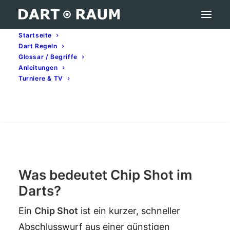
Startseite
Dart Regeln
Chip Shot – Darts-Begriff erklärt
Glossar / Begriffe
Anleitungen
Home
Darts-Glossar (A–Z): Begriffe & Bedeutung
Turniere & TV
Chip Shot – Darts-Begriff erklärt
Search
Chip Shot
Was bedeutet Chip Shot im
Darts?
Ein
Chip Shot
ist ein kurzer, schneller
Abschlusswurf aus einer günstigen