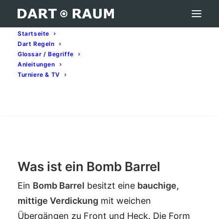
Startseite
Dart Regeln
Bomb Barrel – Darts-Begriff erklärt
Glossar / Begriffe
Anleitungen
Home
Darts-Glossar (A–Z): Begriffe & Bedeutung
Turniere & TV
Bomb Barrel – Darts-Begriff erklärt
Search
Bomb Barrel
Was ist ein Bomb Barrel
Ein
Bomb
Barrel
besitzt eine
bauchige,
mittige Verdickung
mit weichen
Übergängen zu Front und Heck. Die Form